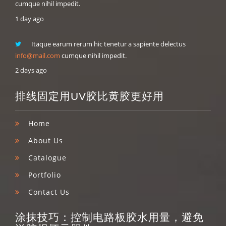
cumque nihil impedit.
1 day ago
Itaque earum rerum hic tenetur a sapiente delectus
info@mail.com
cumque nihil impedit.
2 days ago
排线固定用UV胶比黄胶更好用
Home
About Us
Catalogue
Portfolio
Contact Us
涂抹技巧：控制电路板胶水用量，避免