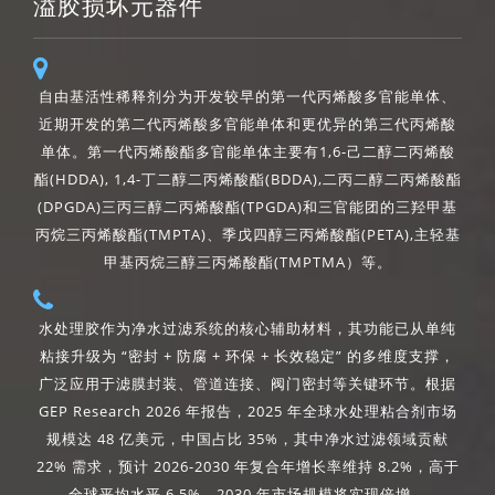
溢胶损坏元器件
自由基活性稀释剂分为开发较早的第一代丙烯酸多官能单体、
近期开发的第二代丙烯酸多官能单体和更优异的第三代丙烯酸
单体。第一代丙烯酸酯多官能单体主要有1,6-己二醇二丙烯酸
酯(HDDA), 1,4-丁二醇二丙烯酸酯(BDDA),二丙二醇二丙烯酸酯
(DPGDA)三丙三醇二丙烯酸酯(TPGDA)和三官能团的三羟甲基
丙烷三丙烯酸酯(TMPTA)、季戊四醇三丙烯酸酯(PETA),主轻基
甲基丙烷三醇三丙烯酸酯(TMPTMA）等。
水处理胶作为净水过滤系统的核心辅助材料，其功能已从单纯
粘接升级为 “密封 + 防腐 + 环保 + 长效稳定” 的多维度支撑，
广泛应用于滤膜封装、管道连接、阀门密封等关键环节。根据
GEP Research 2026 年报告，2025 年全球水处理粘合剂市场
规模达 48 亿美元，中国占比 35%，其中净水过滤领域贡献
22% 需求，预计 2026-2030 年复合年增长率维持 8.2%，高于
全球平均水平 6.5%，2030 年市场规模将实现倍增。