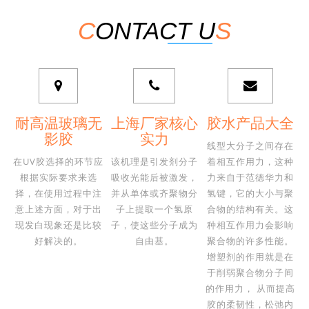
C
ONTACT U
S
耐高温玻璃无
上海厂家核心
胶水产品大全
影胶
实力
线型大分子之间存在
在UV胶选择的环节应
该机理是引发剂分子
着相互作用力，这种
根据实际要求来选
吸收光能后被激发，
力来自于范德华力和
择，在使用过程中注
并从单体或齐聚物分
氢键，它的大小与聚
意上述方面，对于出
子上提取一个氢原
合物的结构有关。这
现发白现象还是比较
子，使这些分子成为
种相互作用力会影响
好解决的。
自由基。
聚合物的许多性能。
增塑剂的作用就是在
于削弱聚合物分子间
的作用力， 从而提高
胶的柔韧性，松弛内